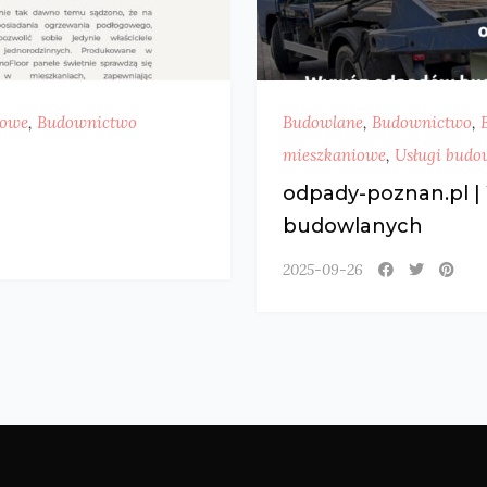
gowe
,
Budownictwo
Budowlane
,
Budownictwo
,
mieszkaniowe
,
Usługi budo
odpady-poznan.pl 
budowlanych
2025-09-26