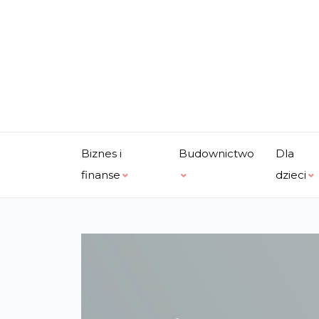
Skip
to
content
Biznes i
Budownictwo
Dla
finanse
dzieci