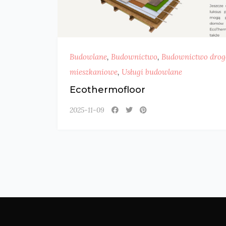
Budowlane
,
Budownictwo
,
Budownictwo dro
mieszkaniowe
,
Usługi budowlane
Ecothermofloor
2025-11-09