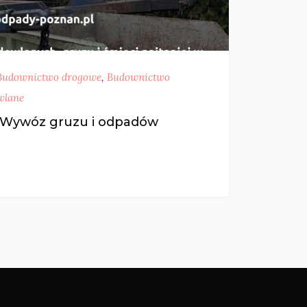
Budownictwo drogowe
,
Budownictwo
wlane
| Wywóz gruzu i odpadów