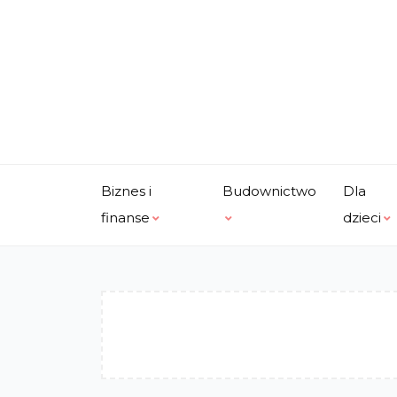
Skip
to
content
Biznes i
Budownictwo
Dla
finanse
dzieci