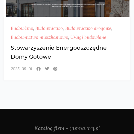
Budowlane
,
Budownictwo
,
Budownictwo drogowe
,
Budownictwo mieszkaniowe
,
Usługi budowlane
Stowarzyszenie Energooszczędne
Domy Gotowe
2025-09-01
Katalog firm - jamna.org.pl