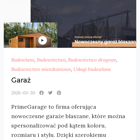
Budowlane
,
Budownictwo
,
Budownictwo drogowe
,
Budownictwo mieszkaniowe
,
Usługi budowlane
Garaż
2026-03-30
PrimeGarage to firma oferująca
nowoczesne garaże blaszane, które można
spersonalizować pod kątem koloru,
rozmiaru i stylu. Dzięki szerokiemu