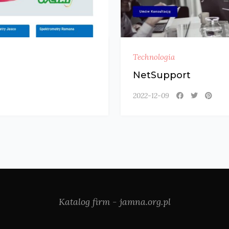
Technologia
NetSupport
2022-12-09
Katalog firm - jamna.org.pl