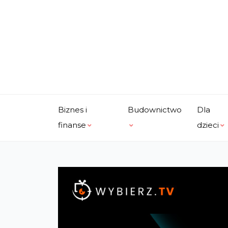
Skip
to
content
Biznes i
Budownictwo
Dla
finanse
dzieci