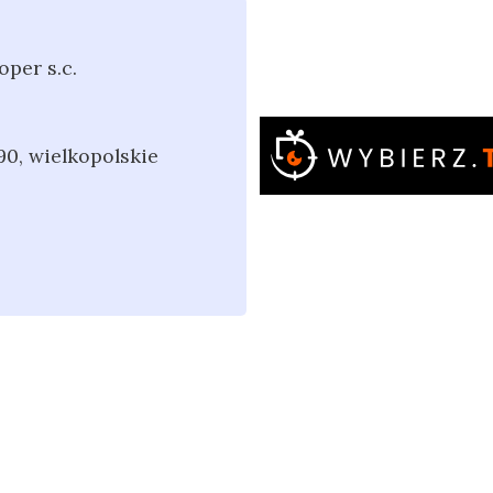
oper s.c.
90
,
wielkopolskie