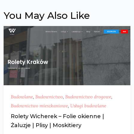
You May Also Like
Budowlane
,
Budownictwo
,
Budownictwo drogowe
,
Budownictwo mieszkaniowe
,
Usługi budowlane
Rolety Wicherek – Folie okienne |
Żaluzje | Plisy | Moskitiery