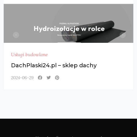
Usługi budowlane
DachPlaski24.pl – sklep dachy
2024-06-29