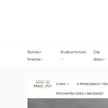
Skip
to
content
Biznes i
Budownictwo
Dla
finanse
dzieci