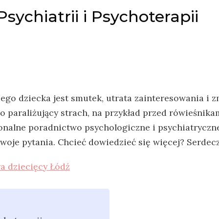
ychiatrii i Psychoterapii
go dziecka jest smutek, utrata zainteresowania i 
 paraliżujący
strach, na przykład przed rówieśnik
jonalne poradnictwo psychologiczne i psychiatryczn
Twoje pytania. Chcieć dowiedzieć się więcej? Serde
ra dziecięcy Łódź