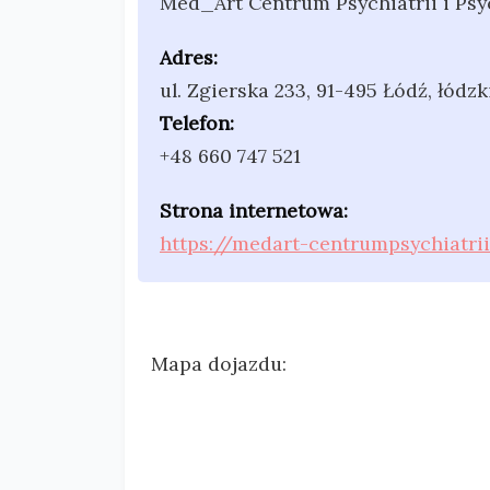
Med_Art Centrum Psychiatrii i Psy
Adres:
ul. Zgierska 233
,
91-495 Łódź
,
łódzk
Telefon:
+48 660 747 521
Strona internetowa:
https://medart-centrumpsychiatrii
Mapa dojazdu: