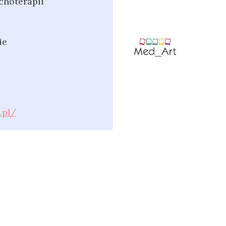
choterapii
ie
.pl/