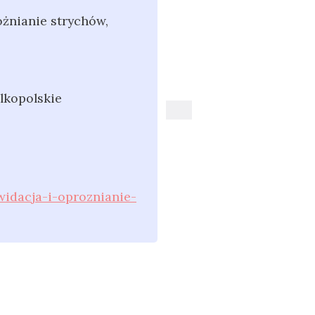
żnianie strychów,
lkopolskie
widacja-i-oproznianie-