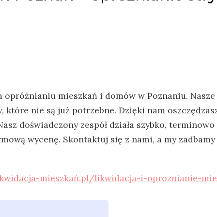
m opróżnianiu mieszkań i domów w Poznaniu. Nasze 
,
które nie są już potrzebne. Dzięki nam oszczędzasz
ą. Nasz doświadczony zespół działa szybko, terminow
mową wycenę. Skontaktuj się z nami, a my zadbamy o
likwidacja-mieszkań.pl/likwidacja-i-oproznianie-mi