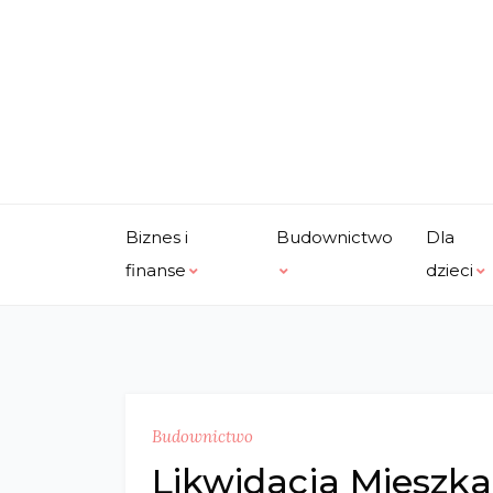
Skip
to
content
Biznes i
Budownictwo
Dla
finanse
dzieci
Budownictwo
Likwidacja Mieszka