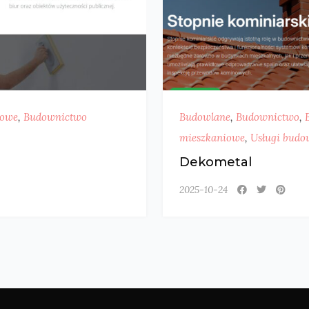
gowe
,
Budownictwo
Budowlane
,
Budownictwo
,
mieszkaniowe
,
Usługi budo
Dekometal
2025-10-24