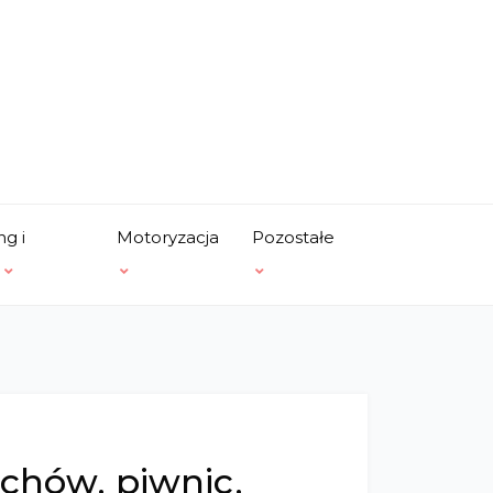
ng i
Motoryzacja
Pozostałe
a
ychów, piwnic,