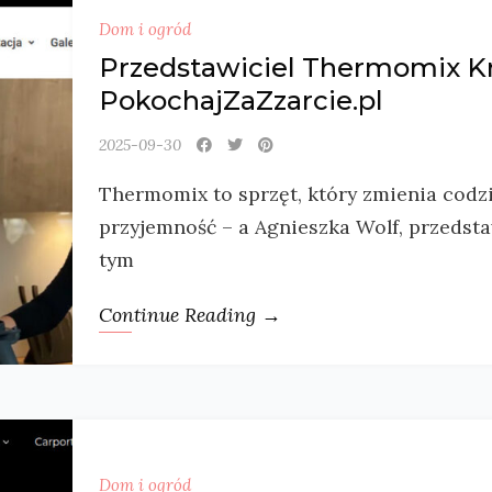
Dom i ogród
Przedstawiciel Thermomix K
PokochajZaZzarcie.pl
2025-09-30
Thermomix to sprzęt, który zmienia cod
przyjemność – a Agnieszka Wolf, przedst
tym
Continue Reading →
Dom i ogród