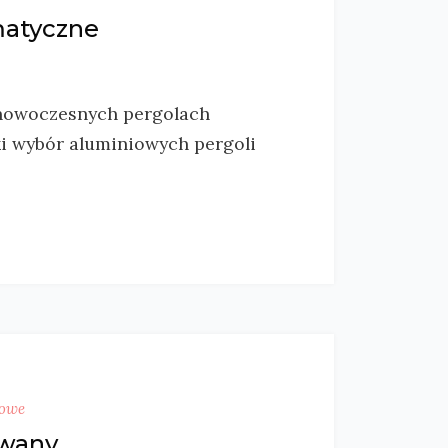
matyczne
 nowoczesnych pergolach
i wybór aluminiowych pergoli
sowe
ywany