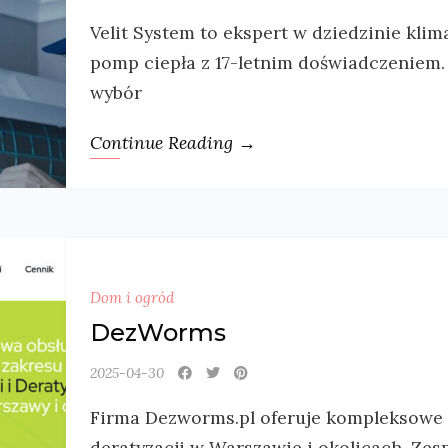
Velit System to ekspert w dziedzinie klima
pomp ciepła z 17-letnim doświadczeniem.
wybór
Continue Reading →
Dom i ogród
DezWorms
2025-04-30
Firma Dezworms.pl oferuje kompleksowe us
deratyzacji w Warszawie i okolicach. Zes