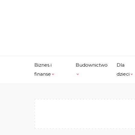
Skip
to
content
Biznes i
Budownictwo
Dla
finanse
dzieci