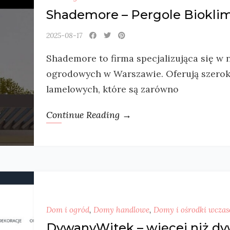
Shademore – Pergole Biokli
2025-08-17
Shademore to firma specjalizująca się w
ogrodowych w Warszawie. Oferują szerok
lamelowych, które są zarówno
Continue Reading →
Dom i ogród
,
Domy handlowe
,
Domy i ośrodki wcza
DywanyWitek – więcej niż d